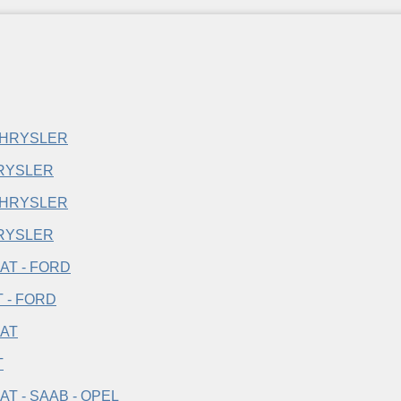
RYSLER
RYSLER
T - FORD
T