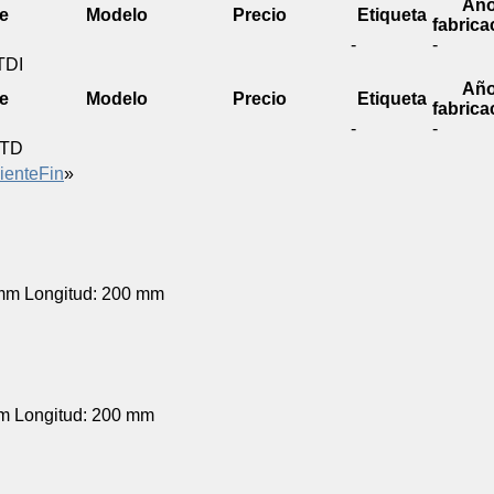
Añ
e
Modelo
Precio
Etiqueta
fabrica
-
-
TDI
Añ
e
Modelo
Precio
Etiqueta
fabrica
-
-
 TD
iente
Fin
»
mm Longitud: 200 mm
 Longitud: 200 mm