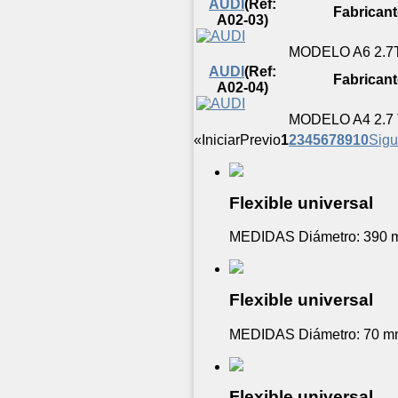
AUDI
(Ref:
Fabricant
A02-03)
MODELO A6 2.7
AUDI
(Ref:
Fabricant
A02-04)
MODELO A4 2.7
«
Iniciar
Previo
1
2
3
4
5
6
7
8
9
10
Sigu
Flexible universal
MEDIDAS Diámetro: 390 
Flexible universal
MEDIDAS Diámetro: 70 mm
Flexible universal