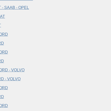
T - SAAB - OPEL
T
RD
RD
D - VOLVO
RD