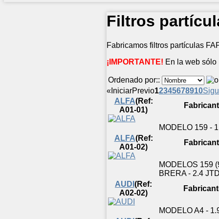
Filtros partícu
Fabricamos filtros partículas F
¡IMPORTANTE!
En la web sólo 
Ordenado por::
«
Iniciar
Previo
1
2
3
4
5
6
7
8
9
10
Sigu
ALFA
(Ref:
Fabrican
A01-01)
MODELO 159 - 1.
ALFA
(Ref:
Fabrican
A01-02)
MODELOS 159 (93
BRERA - 2.4 JTD
AUDI
(Ref:
Fabricant
A02-02)
MODELO A4 - 1.9 