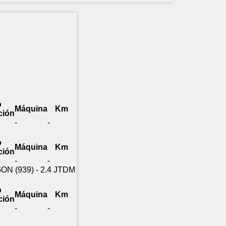
o
Máquina
Km
ción
-
-
o
Máquina
Km
ción
-
-
ON (939) - 2.4 JTDM
o
Máquina
Km
ción
-
-