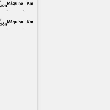
o
Máquina
Km
ción
-
-
o
Máquina
Km
ción
-
-