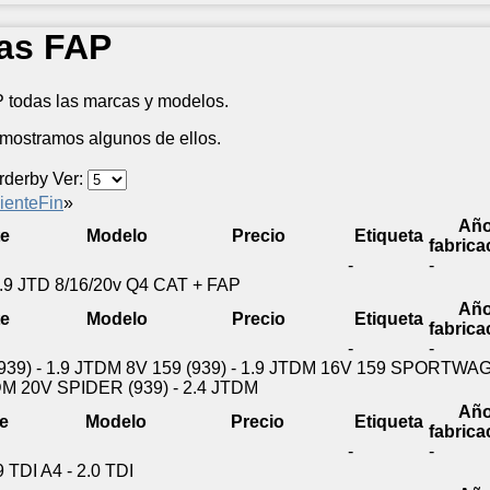
las FAP
AP todas las marcas y modelos.
mostramos algunos de ellos.
Ver:
iente
Fin
»
Añ
te
Modelo
Precio
Etiqueta
fabrica
-
-
9 JTD 8/16/20v Q4 CAT + FAP
Añ
te
Modelo
Precio
Etiqueta
fabrica
-
-
9) - 1.9 JTDM 8V 159 (939) - 1.9 JTDM 16V 159 SPORTWAG
M 20V SPIDER (939) - 2.4 JTDM
Añ
e
Modelo
Precio
Etiqueta
fabrica
-
-
TDI A4 - 2.0 TDI