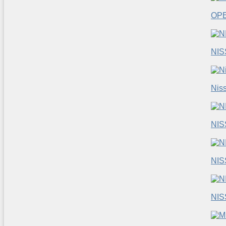
OP
NIS
Nis
NI
NI
NI