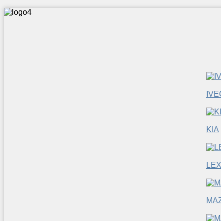
IVE
KIA
LE
MA