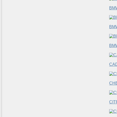
BM
BM
BM
CAD
CH
CIT