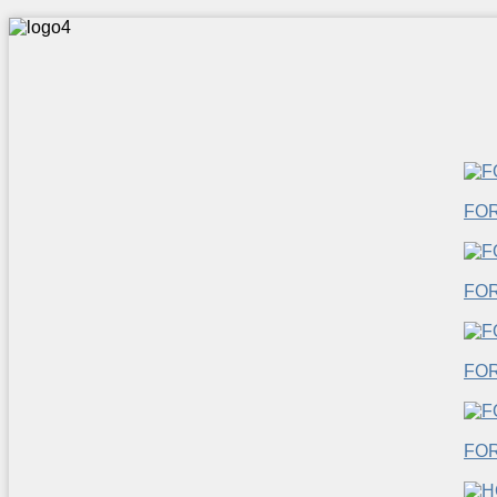
FO
FOR
FO
FO