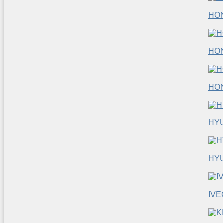
HO
HO
HO
HY
HYU
IVE