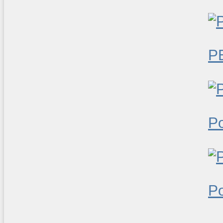
P
Po
P