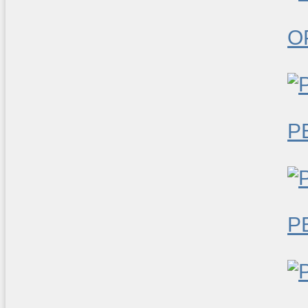
O
P
P