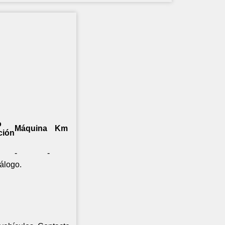
o
Máquina
Km
ción
-
-
álogo.