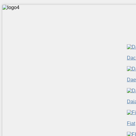
Dac
Dae
Dai
Fiat