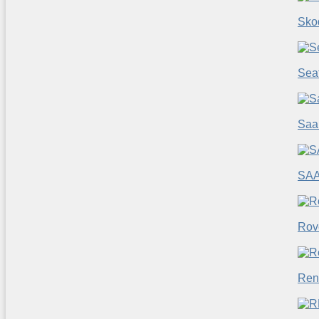
Sko
Sea
Saa
SA
Rov
Ren