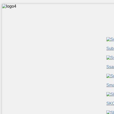
Sub
Ssa
Sma
SK