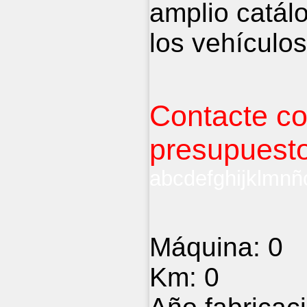
amplio catál
los vehículos
Contacte co
presupuesto
abcdefghijklmn
Máquina:
0
Km:
0