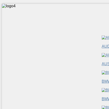
AUD
AUS
BM
BM