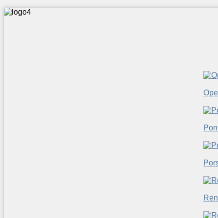
Ope
Pon
Por
Ren