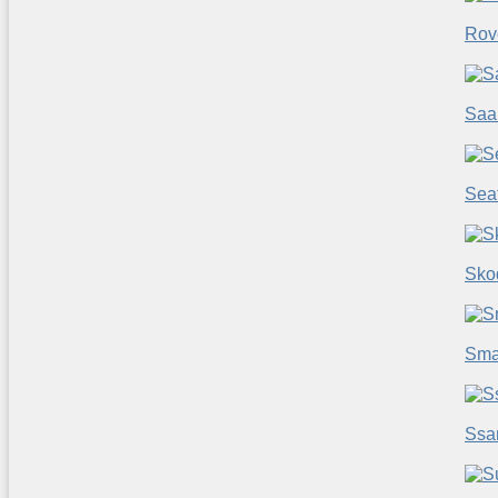
Rov
Saa
Sea
Sko
Sma
Ssa