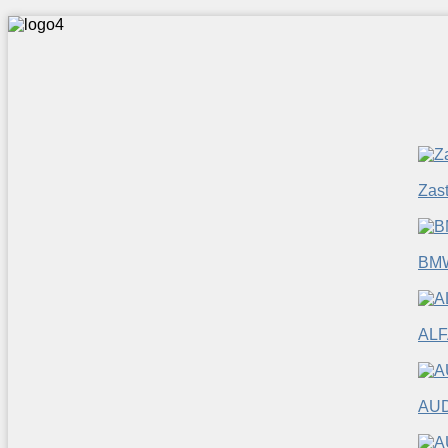
Zas
BM
ALF
AUD